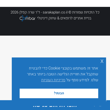
כל הזכויות שמורות © sarakaplan.co.il - ד"ר שרה קפלן 2026
בניית אתרים לרופאים
& שיווק דיגיטלי
x
אתר זה משתמש בקובצי Cookie כדי להבטיח
שתקבל את חוויית הגלישה הטובה ביותר באתר
שלנו. למידע נוסף על
מדיניות העוגיות
הבנתי!
לחצו לתיאום פגישה