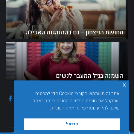
תחושת הניצחון – גם בהתנהגות האכילה
השמנה בגיל המעבר לנשים
x
אתר זה משתמש בקובצי Cookie כדי להבטיח
בקרו אותי בפייסבוק
שתקבל את חוויית הגלישה הטובה ביותר באתר
שלנו. למידע נוסף על
מדיניות העוגיות
הבנתי!
כל הזכויות שמורות © sarakaplan.co.il - ד"ר שרה קפלן 2026