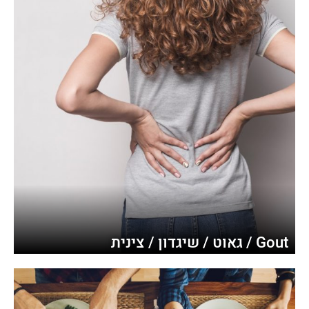
Gout / גאוט / שיגדון / צינית