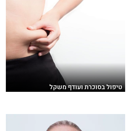
טיפול בסוכרת ועודף משקל