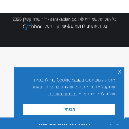
כל הזכויות שמורות © sarakaplan.co.il - ד"ר שרה קפלן 2026
בניית אתרים לרופאים
& שיווק דיגיטלי
x
אתר זה משתמש בקובצי Cookie כדי להבטיח
שתקבל את חוויית הגלישה הטובה ביותר באתר
שלנו. למידע נוסף על
מדיניות העוגיות
הבנתי!
לחצו לתיאום פגישה