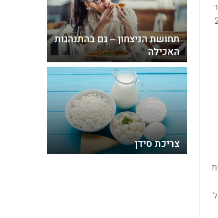
ושר
רם/מ"ל (ממוצע של 21.9
תחושת הניצחון – גם בהתנהגות
האכילה
צריכת סידן
ת
ל