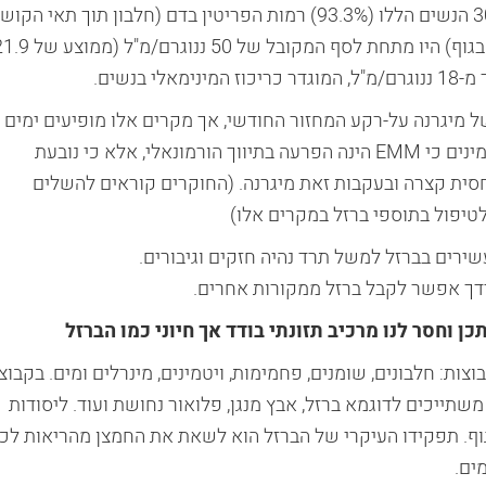
ב-30 נשים (35.3%) אושרה אבחנת EMM. ב-28 מבין 30 הנשים הללו (93.3%) רמות הפריטין בדם (חלבון תוך תאי הק
ברזל ומשחררו בכמות מבוקרת ונחשב כ"מחסן " הברזל בגוף) היו מתחת לסף המקובל של 50 ננוג
בנשים.
 נפוצה בנשים בשל מיגרנה על-רקע המחזור החודשי, אך מקרים אלו מופיעים ימים
רבים לאחר הירידה ברמות אסטרוגן. החוקרים אינם מאמינים כי EMM הינה הפרעה בתיווך הורמונאלי, אלא כי נובעת
חסית קצרה ובעקבות זאת מיגרנה. (החוקרים קוראים להשלים
טיפול בתוספי ברזל במקרים אלו)
ירים בברזל למשל תרד נהיה חזקים וגיבורים.
אידך אפשר לקבל ברזל ממקורות אחרים.
ן וחסר לנו מרכיב תזונתי בודד אך חיוני כמו הברזל
צות: חלבונים, שומנים, פחמימות, ויטמינים, מינרלים ומים. בקבוצ
שתייכים לדוגמא ברזל, אבץ מנגן, פלואור נחושת ועוד. ליסודות
גוף. תפקידו העיקרי של הברזל הוא לשאת את החמצן מהריאות לכ
ים.