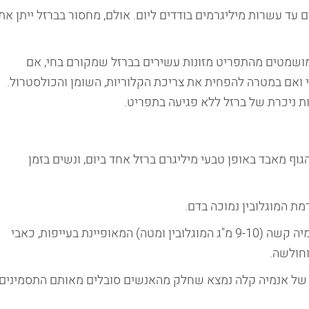
ם עד עשרות מיליגרמים בודדים ליום. אולם, מחסור בברזל ייתן את
ושמטים מהתפריט מזונות עשירים בברזל שמקורם בחי, אם
 ואם במטרה להפחית את צריכת הקלוריות, השומן והכולסטרול.
ת ניכרת של ברזל ללא פגיעה בתפריט.
דם מבוגר מכיל כ- 35-45 מ"ג ברזל. הגוף מאבד באופן טבעי מיליגרם ברזל אחד ביום, ונשים בזמן
ת המוגלובין נמוכה בדם.
האנמיה יכולה להופיע באחת משתי הצורות הבאות : אנמיה קשה (9-10 מ"ג המוגלובין ומטה) המאופיינת בעייפות, כאבי
וחולשה.
 מ-13 מ"ג ומטה). גם במצב של אנמיה קלה נמצא שחלק מהאנשים סובלים מאותם התסמינים