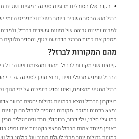
בקרב אלו הסובלים מבעיות ספיגה במעיים ושכיחות ש
ברזל הוא החסר השכיח ביותר בעולם ולתפריט היומי י
למרות זמינות גבוהה של מזונות עשירים בברזל, ולמרות ה
מספק את כמות הברזל הדרושה לגוף, ומספר הלוקים באנ
מהם המקורות לברזל?
קיימים שני מקורות לברזל: מהחי ומהצומח ויש הבדל בינ
הברזל שמגיע מבעלי חיים , והוא מוכן לספיגה על ידי הגו
ברזל המגיע מהצומח, ואינו נספג ביעילות על ידי הגוף 
בעיקרון הברזל נמצא בכמויות גדולות יחסית בבשר אדום,
נמצא בכמות נמוכה. מקורות נוספים לברזל הם קטניות כמ
כמו עלי סלרי, עלי כרוב, ברוקולי, תרד ופטרוזיליה.מבי
באופן מיוחד.אמנם הברזל המצוי בקטניות אינו נספג בגו