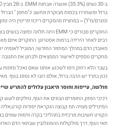
ננוגרם/מ"ל) – במחצית מהמקרים ריכוז פריטין היה נמוך מ-18 ננוגרם/מ"ל, המוגדר כריכוז המינימאלי 
החוקרים סבורים כי EMM הינה תלונה
מאובדן הדם במהלך המחזור החודשי, המוביל לאנמיה י
מחקרים נוספים לאישור הממצאים ולבחון את התגובה ל
בעבר הלא רחוק ניסו לשכנע אותנו שאם נאכל מזונות עש
נכון בתרד יש הרבה ברזל, אולם רובו לא נספג בגוף. מ
חולשה, עייפות וחוסר תיאבון עלולים להתריע שייתכ
רכיבי המזון, החומרים הבונים את הגוף, נחלקים לשש קבו
המינרלים מצויה תת קבוצה הנקראת יסודות קורט,אליה מ
הקורט חשיבות מרכזית בתהליכי בקרה וויסות שונים ב
תאי הגוף, דרך מולקולות ההמוגלובין שבתאי הדם האדומ