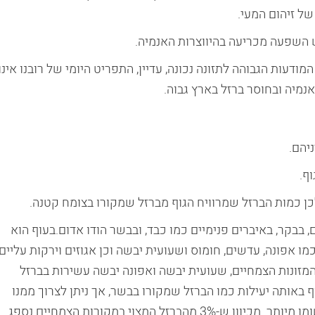
ל זיהום המעי.
ש השפעה מכריעה בהיווצרות האנמיה.
מודעות הגבוהה לתזונה נכונה, עדיין, התפריט היומי של רובנו אינו
מיה ובחוסר ברזל בארץ גבוה.
יהם.
ף.
ולכן כמות הברזל שמרוויח הגוף מברזל שמקורו בצומח קטנה.
 בבקר, באיברים פנימיים כמו כבד, ובבשר הודו אדום.בעוף הוא
ו אפונה, עדשים, חומוס ושעועית יבשה וכן אגוזים וירקות עליים
ן המזונות הצמחיים, שעועית יבשה ואפונה יבשה עשירות בברזל
ף באותה יעילות כמו הברזל שמקורו בבשר, אך ניתן לצרוך ממנו
כמויות גדולות יותר מבלי לשלם מחיר של כולסטרול ושומן מיותר. מכיוון ש-3% מהברזל המצוי במקורות הצמחיים נספג