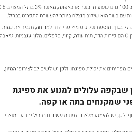
בגוף, עדיף לקבל 3% ברזל מתוך כ- 3.7 מג' ברזל המצוי ב-100 גרם שעועית יבשה או באפונה, מא
ת הספיגה של הברזל בגוף. תוספת של כוס מיץ פרי הדר לארוחה, תגביר את כמות
ספיגת הברזל מהתפריט. מקורות נוספים נגישים לויטמין C הם פירות הדר, תות שדה, קיווי, פלפלים, מלון, עגבניות, גויאבה
 מפחיתים את יכולת ספיגתו, ולכן יש לשים לב לצירופי המזון,
 שבקפה עלולים למנוע את ספיגת
ני שמקנחים בתה או קפה.
ף. לכן, יש להימנע מלצרוך מזונות עשירים בברזל יחד עם מוצרי