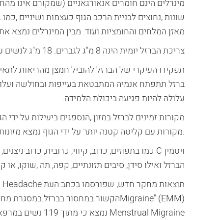
מינרלים הינם חומרים אנאורגאניים (שמקורם אינו מהחי 
שונות ,נחוצים לבניית הרכב הגוף כעצמות ושיניים ,כמו 
מאזן המלחים והחומציות ועוד. מבין המינרלים נמצא את ה
צריכת הברזל יומית הינה 8 מ"ג לגברים. 18 מ"ג לנשים עד גיל 50 ו-8 מ"ג מעל גיל 50.
תפקידו העיקרי של הברזל להוביל חמצן מהריאות לתאי 
ברזל תתפתח אנמיה המתבטאת בעייפות ובחולשה ועלולים
עלולה להיות פגיעה ביכולת הלמידה.
מקורות זמינים לברזל במזון ,הנספגים ביעילות על ידי ה
.מקורות עם קליטה קטנה יותר על ידי הגוף נמצא מזונות 
ויטמין C כמו בתפוזים, כרוב, קיווי, כרובית, כרוב 
הברזל ואילו סידן, סיבים תזונתיים, קפה, תה ,שוקו, או 
Migraine" (EMM)הקשור במחסור בברזל.ב