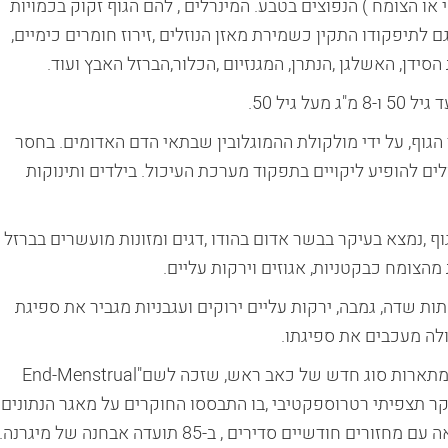
או הצומח ) הנפוצים בטבע. המינרלים , להם הגוף זקוק בכמויות
גם לתיפקודו התקין כשמירת מאזן הנוזלים ,זירוז חומרים כימיים,
סידן, האשלגן ,הנתרן, המגנזיום ,הכלור,הברזל האבץ ועוד.
הגוף, על ידי מולקולת ההמוגלובין שבתאי הדם האדומים. בחסר
 להופיע ליקויים בתפקוד מערכת העיכול. בילדים ותינוקות
גוף ,נמצא בעיקר בבשר אדום בהודו ,דגים ומזונות מועשרים בברזל
מהצומח כבקטניות, אגוזים וירקות עליים.
ניצנים, תות שדה, גמבה, ירקות עליים ירוקים ועגבניות מגביר את ספיגת
קולה מעכבים את ספיגתו.
תוצאות מחקר חדש, שפורסמו בכתב העת Headache מתארות סוג חדש של כאב ראש, שזכה לשם"End-Menstrual
מסגרת מחקר תצפיתי רטרוספקטיבי ,בו התבססו החוקרים על מאגר הנתונים
Menstrual Migraine נמצא כי מתוך 119 נשים במרפאה עם מחזורים חודשיים סדירים , ב-85 תועדה אבחנה של מיגרנה.