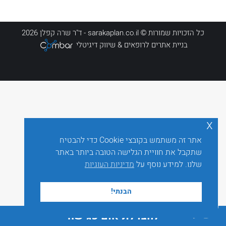
כל הזכויות שמורות © sarakaplan.co.il - ד"ר שרה קפלן 2026
בניית אתרים לרופאים
& שיווק דיגיטלי
x
אתר זה משתמש בקובצי Cookie כדי להבטיח
שתקבל את חוויית הגלישה הטובה ביותר באתר
שלנו. למידע נוסף על
מדיניות העוגיות
הבנתי!
לחצו לתיאום פגישה