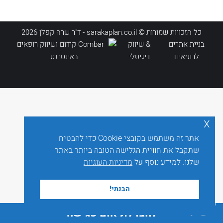
כל הזכויות שמורות © sarakaplan.co.il - ד"ר שרה קפלן 2026
בניית אתרים
& שיווק
לרופאים
דיגיטלי
x
אתר זה משתמש בקובצי Cookie כדי להבטיח
שתקבל את חוויית הגלישה הטובה ביותר באתר
שלנו. למידע נוסף על
מדיניות העוגיות
הבנתי!
לחצו לתיאום פגישה