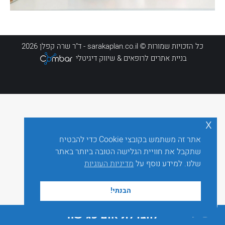
כל הזכויות שמורות © sarakaplan.co.il - ד"ר שרה קפלן 2026
בניית אתרים לרופאים
& שיווק דיגיטלי
x
אתר זה משתמש בקובצי Cookie כדי להבטיח
שתקבל את חוויית הגלישה הטובה ביותר באתר
שלנו. למידע נוסף על
מדיניות העוגיות
הבנתי!
לחצו לתיאום פגישה