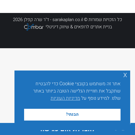
כל הזכויות שמורות © sarakaplan.co.il - ד"ר שרה קפלן 2026
בניית אתרים לרופאים
& שיווק דיגיטלי
x
אתר זה משתמש בקובצי Cookie כדי להבטיח
שתקבל את חוויית הגלישה הטובה ביותר באתר
שלנו. למידע נוסף על
מדיניות העוגיות
הבנתי!
לחצו לתיאום פגישה