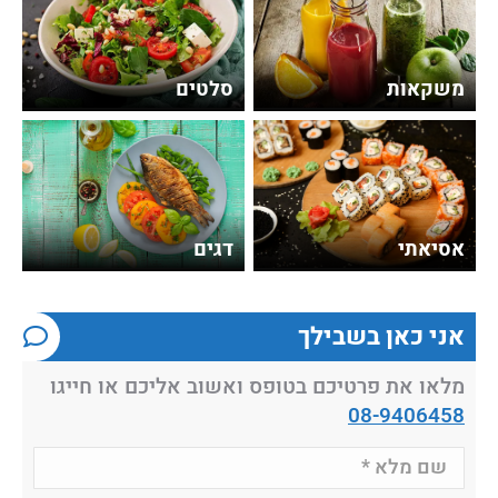
משקאות
סלטים
אסיאתי
דגים
אני כאן בשבילך
מלאו את פרטיכם בטופס ואשוב אליכם או חייגו
08-9406458