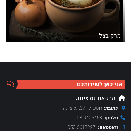
מרק בצל
אני כאן לשירותכם
מרפאת נס ציונה
כתובת:
רוטשילד 37, נס ציונה
טלפון:
08-9406458
וואטסאפ:
050-6617227