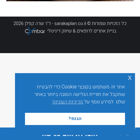
כל הזכויות שמורות © sarakaplan.co.il - ד"ר שרה קפלן 2026
בניית אתרים לרופאים
& שיווק דיגיטלי
x
אתר זה משתמש בקובצי Cookie כדי להבטיח
שתקבל את חוויית הגלישה הטובה ביותר באתר
שלנו. למידע נוסף על
מדיניות העוגיות
הבנתי!
לחצו לתיאום פגישה