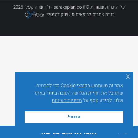
כל הזכויות שמורות © sarakaplan.co.il - ד"ר שרה קפלן 2026
בניית אתרים לרופאים
& שיווק דיגיטלי
x
אתר זה משתמש בקובצי Cookie כדי להבטיח
שתקבל את חוויית הגלישה הטובה ביותר באתר
שלנו. למידע נוסף על
מדיניות העוגיות
הבנתי!
לחצו לתיאום פגישה