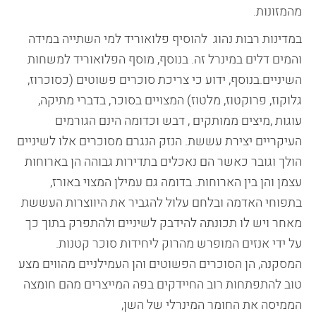
מהמזונות.
במדינות רבות נהוג להוסיף פלואוריד למי השתייה במידה
והמים דלים במינרל זה. בנוסף, מוסף הפלואוריד למשחות
השיניים.בנוסף, ידוע כי צריכת סוכרים פשוטים (כסוכרוז,
גלוקוז, פרוקטוז, מלטוז) המצויים בסוכר, בדברי מתיקה,
עוגות ,מיצים ממותקים , דבש וכדומה הינם הגורמים
העיקריים יצירת עששת. הנזק הנגרם מסוכרים אלו לשיניים
הולך וגובר כאשר הם נאכלים בתדירות גבוהה הן בארוחות
עצמן והן בין הארוחות. בדומה גם עמילן המצוי באורז,
בתפוחי האדמה ובלחם עלול להגביר את היווצרות העששת
מאחר ויש לו תכונתה להידבק לשיניים ולהתפרק בתוך כך
על ידי אנזים המופרש מהרוק ליחידות סוכר קטנות.
המסקנה, הן הסוכרים הפשוטים והן העמילניים מהווים מצע
טוב להתפתחות רוב החיידקים בפה המייצרים מהם חומצה
הממיסה את החומר המינרלי של השן,