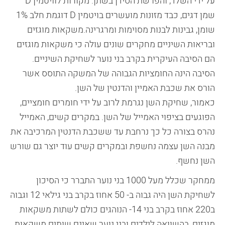
על ידי השלד, והפרשת הסידן בשתן. מקורות לוויטמין D
שמן דגים, כבד מזונות מועשרים בויטמין D דוגמת חלב 1%
שומן, גבינות לבנות מסוימות ומרגרינה.משקאות מוגזים
ובריאות השיניים מחקרים שונים עולה כי משקאות מוגזים
הם הסיבה העיקרית בקרב בני נוער לשחיקת השיניים.
הסיבה הינה החומציות הגבוהה של המשקה התוסס אשר
הורס את שכבת האמיין והדנטין של השן.
כאמור, שחיקת השן נגרמת לרוב על ידי חומרים חומציים,
הפוגעים בציפוי האמייל של השן. במקרים קשים, האמייל
נהרס בצורה כל כך נרחבת עד ששכבת הדנטין המרכיבה את
מבנה השן עצמה נחשפת ובמקרים קשים עוד יוצר גם שורש
השן נחשף.
ממחקר שכלל מעל 1000 בני נוער התברר כי הסיכון
לשחיקת השן היה גבוה ב- 50 אחוז בקרב בני גילאי 12 וגבוה
ב220 אחוז בקרב בני 14- הנוהגים כולם לשתות משקאות
מוגזים, בהשוואה לילדים ובני נוער שאינם שותים משקאות