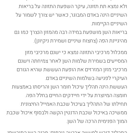
ולא נמצא תת תזונה, עיקר השפעת התזונה על בריאות
השיניים הינה באדם המבוגר, כאשר יש צורך לשמור על
השיניים הקיימות.
בריאות השן מושפעת במידה רבה מהמזון הנצרך כמו גם
מהיגיינת הפה (צחצוח שיניים ושמירת ניקיונן).
ממכלול מרכיבי התזונה נמצא כי ישנם מרכיבי מזון
המסייעים בשמירת שלמות השן לאחר צמיחתה וישנם
מרכיבי מזון המזרזים את הופעת העששת שהיא הגורם
העיקרי לפגיעה בשלמות השיניים באדם.
העששת הינה תהליך עיכול חומר השן והריסתו באמצעות
חומצה המיוצרת על ידי חיידקים החיים בחלל הפה.
תחילתו של התהליך בעיכול שכבת האמייל החיצונית
ממשיכה באיכול שכבת הדנטין הקשה ולבסוף איכול שכבת
המוך הפנימית הרכה של השן.
התהליך דורש למעשה ארבעה גורמים: מבנה השן,התורשתי,