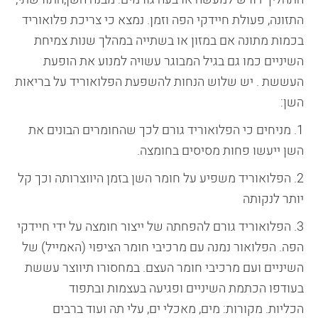
התזונה, פעולת חיידקי הפה וזמן. נמצא כי צריכת פלואוריד
בכמות מתונה אם במזון או בשתייה במהלך שנות צמיחת
השיניים כמו גם בגיל המבוגר עשויה למנוע את הופעת
העששת . יש שלוש הנחות להשפעת הפלואוריד על בריאות
השן:
1. מניחים כי הפלואוריד גורם לכך שהחומרים הבונים את
השן ייעשו פחות מסיסים בחומצה.
2. הפלואוריד משפיע על חומר השן בזמן היווצרותה וכך קל
יותר לנקותה
3. הפלואוריד גורם להפחתה של ייצור חומצה על ידי חיידקי
הפה. הפלואור נמנה עם מרכיבי חומר הציפוי (האמייל) של
השיניים ועם מרכיבי חומר העצם. במחסורו תיווצר עששת
בעודפו הכתמת השיניים ופגיעה בעצמות ובתפוד
הכליות. מקורות: מים, מאכלי ים, עלי תה ועוד ברבים