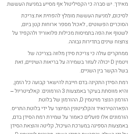
מאידך. יש סברה כי הקסיליטול אף מסייע במניעת העששת.
לסיכום, למניעת העששת מומלץ להפחית את צריכת
הסוכרים הפשוטים , לאכול מספר ארוחות קטן ביום,
לשטוף את הפה בתמיסות מכילות פלואוריד ולהקפיד על
צחצוח שינים בתדירות גבוהה.
ממחקרים עולה כי צריכת סידן מלווה בצריכה של
ויטמין D יכולה לעזור בשמירה על בריאות השיניים, זאת
בשל הקשר בין השניים.
רמת הסידן התקינה בדם חייבת להישאר קבועה כל הזמן,
והיא מווסתת בעיקר באמצעות 3 הורמונים: קאלציטריול –
הורמון הנוצר מויטמין D, ההורמון של בלוטת
הפארהטירואיד והקלציטונין המיוצר על ידי בלוטת התריס.
הורמונים אלו פועלים כאמור על שמירת רמת הסידן בדם,
באמצעות הספיגה במערכת העיכול, קליטה והוצאת הסידן