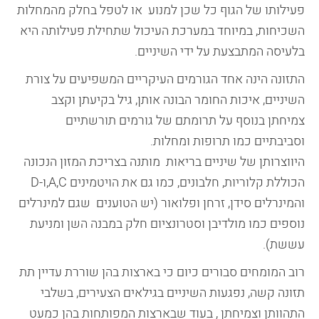
פעילותו של הגוף כל שכן למנוע או לטפל בחלק מהמחלות
השכיחות, במיוחד במערכת העיכול שתחילת פעילותה היא
בלעיסה המתבצעת על ידי השיניים.
התזונה הינה אחד הגורמים העיקריים המשפיעים על צורת
השיניים, איכות החומר הבונה אותן, גיל בקיעתן וקצב
צמיחתן בנוסף על תרומתם של גורמים תורשתיים
וסביבתיים כמו תרופות ומחלות.
היווצרותן של שיניים בריאות מותנה בצריכת המזון הנכונה
הכוללת קלוריות, חלבונים, כמו גם את הויטמינים A,C,ו-D
והמינרלים סידן, זרחן ופלואור (יש הטוענים שגם למינרלים
נוספים כמו מולדיבן וסטרונציום חלק במבנה השן ומניעת
עששת).
רוב המומחים סבורים כיום כי בארצות בהן שוררת עדיין תת
תזונה קשה, נפגעות השיניים בגילאים הצעירים, בשלבי
התהוותן וצמיחתן , בעוד שבארצות המפותחות בהן כמעט