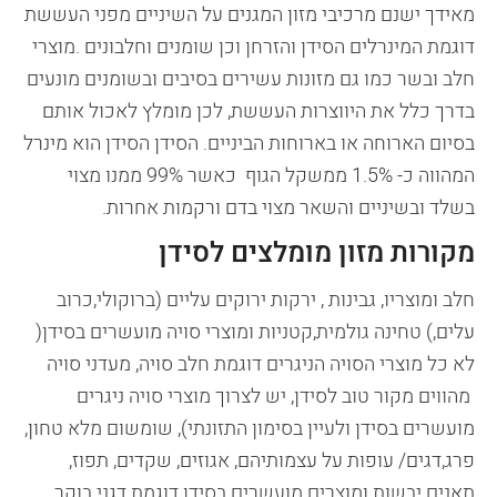
מאידך ישנם מרכיבי מזון המגנים על השיניים מפני העששת
דוגמת המינרלים הסידן והזרחן וכן שומנים וחלבונים .מוצרי
חלב ובשר כמו גם מזונות עשירים בסיבים ובשומנים מונעים
בדרך כלל את היווצרות העששת, לכן מומלץ לאכול אותם
בסיום הארוחה או בארוחות הביניים. הסידן הסידן הוא מינרל
המהווה כ- 1.5% ממשקל הגוף כאשר 99% ממנו מצוי
בשלד ובשיניים והשאר מצוי בדם ורקמות אחרות.
מקורות מזון מומלצים לסידן
חלב ומוצריו, גבינות , ירקות ירוקים עליים (ברוקולי,כרוב
עלים,) טחינה גולמית,קטניות ומוצרי סויה מועשרים בסידן(
לא כל מוצרי הסויה הניגרים דוגמת חלב סויה, מעדני סויה
מהווים מקור טוב לסידן, יש לצרוך מוצרי סויה ניגרים
מועשרים בסידן ולעיין בסימון התזונתי), שומשום מלא טחון,
פרג,דגים/ עופות על עצמותיהם, אגוזים, שקדים, תפוז,
תאנים יבשות ומוצרים מועשרים בסידן דוגמת דגני בוקר.