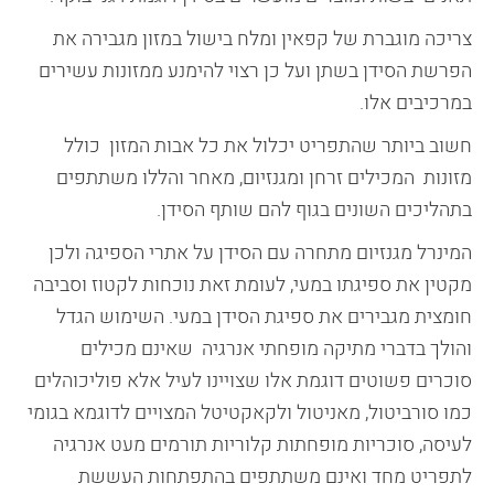
צריכה מוגברת של קפאין ומלח בישול במזון מגבירה את
הפרשת הסידן בשתן ועל כן רצוי להימנע ממזונות עשירים
במרכיבים אלו.
חשוב ביותר שהתפריט יכלול את כל אבות המזון כולל
מזונות המכילים זרחן ומגנזיום, מאחר והללו משתתפים
בתהליכים השונים בגוף להם שותף הסידן.
המינרל מגנזיום מתחרה עם הסידן על אתרי הספיגה ולכן
מקטין את ספיגתו במעי, לעומת זאת נוכחות לקטוז וסביבה
חומצית מגבירים את ספיגת הסידן במעי. השימוש הגדל
והולך בדברי מתיקה מופחתי אנרגיה שאינם מכילים
סוכרים פשוטים דוגמת אלו שצויינו לעיל אלא פוליכוהלים
כמו סורביטול, מאניטול ולקאקטיטל המצויים לדוגמא בגומי
לעיסה, סוכריות מופחתות קלוריות תורמים מעט אנרגיה
לתפריט מחד ואינם משתתפים בהתפתחות העששת