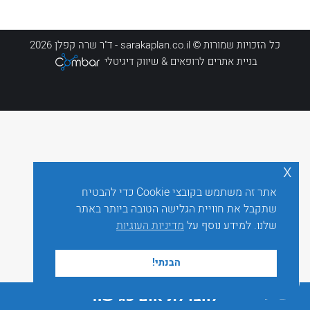
כל הזכויות שמורות © sarakaplan.co.il - ד"ר שרה קפלן 2026
בניית אתרים לרופאים
& שיווק דיגיטלי
x
אתר זה משתמש בקובצי Cookie כדי להבטיח
שתקבל את חוויית הגלישה הטובה ביותר באתר
שלנו. למידע נוסף על
מדיניות העוגיות
הבנתי!
לחצו לתיאום פגישה