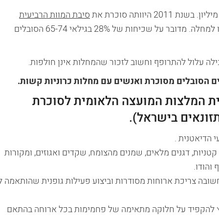
סיבת המוות הרביעית
, ו- 5.4% מכלל הפטירות (2,196 פטירות) יוחסו למחלה. מדובר על שכיחות של 28% בגילאי 65-74 הסובלים
ה עלול להתרופף וחשוב לזכור שהמחלות אינן חולפות.
ם הסובלים מסוכרת ואנשים עם מחלות כרוניות קשות.
ית המלצות המועצה הלאומית לסוכרת
זונאים בישראל).
 הדיאטנית .
 קטניות, דגנים מלאים, שמנים מהצומח, שקדים ואגוזים, ומקורות
 והודו.
שובה צריכת ארוחות מסודרות וביצוע פעילות גופנית שהותאמה ל
לץ להקפיד על חלוקה מתאימה של פחמימות בכל ארוחה בהתאם