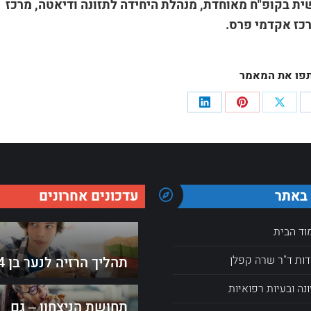
ית בקופ"ח מאוחדת, מנהלת היחידה לתזונה ודיאטה, מרכז
רכז אקדמי פרס.
פו את המאמר
Share
Share
Share
Sha
on
on
on
LinkedIn
Pinterest
Facebo
X
W
 באתר
עדכונים אחרונים
וד הבית
דות ד"ר שרה קפלן
תהליך הרזיה לנער בן 14
ונה ובעיות רפואיות
תחושת הניצחון – גם