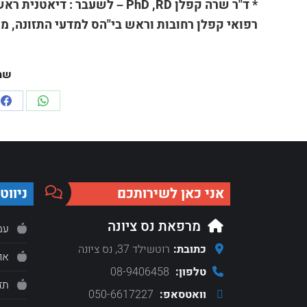
* ד"ר שרה קפלן
PhD ,RD
– לשעבר : דיאטנית ראש
רפואי קפלן רחובות וראש בי"הס למדעי התזונה, מ
שת
re
Share
on
on
ok
hatsApp
אני כאן לשירותכם
ניווט
מרפאת נס ציונה
עמ
כתובת:
רוטשילד 37, נס ציונה
או
טלפון:
08-9406458
תז
וואטסאפ:
050-6617227