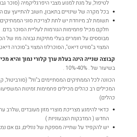
לטיפול, על מנת למנוע מצבי היפרגליקמיה (סוכר גבוה 
בכל מקרה של שינויים בתאבון, חשוב להתייעץ עם ה
תשומת לב מיוחדת יש לתת לצריכת סוגי הממתיקים ( 
חלקם מכיל פחמימות הגורמות לעליית הסוכר בדם. קיימות 2 קבוצות של תחליפי 
מבוססים על חומרים בעלי מתיקות גבוהה מזו של הסוכ
המצוי ב"סוויט דיאט", הסוכרלוז המצוי ב"סוכרה דיאט
קבוצה שנייה הינה בעלת ערך קלורי נמוך והיא מכיל
בשיעור של . 40%-10% .
הכוונה לכל הממתיקים המסתיימים ב"וול" (סורביטול, קס
המכילים רב כהלים מכילים פחמימות זמינות המשפיעו
כהלים)
כדאי להימנע מצריכת מוצרי מזון מעובדים ,שלרב עתיר
החדש ( המדבקות הצבעוניות )
יש להקפיד על שתייה מספקת של נוזלים, גם אם נמ