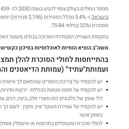
מספר החולים בעולם צפוי להגיע בשנת 2030 לכ- 439 מיליון. בשנת 2011 היוותה סוכרת את
בישראל
מסוכרת ו32% בגילאי 75-84.
בתקופת השהייה המבודדת הארוכה בבתים ,משטר האכיל
משה"ב הוציא הנחיות לאוכלוסיות בסיכון כקשישי
בהתייחסות לחולי הסוכרת להלן תמצ
ועמותת"עתיד" (עמותת הדיאטנים והת
יש להקפיד על צריכת התפריט שהותאם לך אישית עי
יש להקפיד על תזונה מגוונת הכוללת : ירקות ופירות,
דלי שומן של חלבונים כמו מוצרי חלב, ביצה, דגים, עוף
יש להקפיד על שמירת משקל יציב ותקין . לשם כך ח
באופן אישי
לחולי סוכרת המטופלים בתרופות או אינסולין מומ