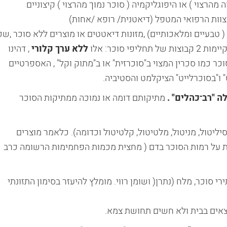
מהרצוי ) או היפוגליקמיה ( סוכר נמוך מהרצוי ) קיצוניים
צוות הרפואי המטפל (דיאטנית/ רופא /אחות)
טבעיים ומלאכותיים) ,מזונות דיאטטים או מוצרים ללא סוכר ,שכ
סוכר: אלו
ללא ערך קלורי
, דהינו
ר כמו סכרין המצוי ב"סוכרזית" או ב"מתוק וקל" , האספרטיים
" ו"בסוכרלייט" הציקלמט והסטיביה.
ה "רב־כהלים" .
מתיקותם דומה או נמוכה ממתיקות הסוכר
יליטול, מניטול, מלטיטול, קלטיטול וכדומה). כלאמר מוצרים
ת על רמות הסוכר בדם ( מחצית מכמות הפחמימות הרשומה כרב
י סוכר, מלח (נתרן( ושומן רווי. מומלץ להיעזר בסימון התזונתי
צאים בבית ולא חשים תחושת צמא.