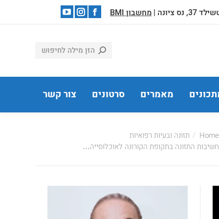
 37, נס ציונה |
מחשבון BMI
YouTube
Instagram
Facebook
page
page
page
opens
opens
opens
in
in
in
new
new
new
window
window
window
תכונים
מאמרים
סרטונים
צור קשר
You are he
Home
תזונה ובעיות רפואיות
חשיבות התזונה בתקופת הקורונה לאוכלוסייה…