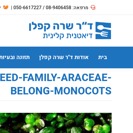
מרפאה: 08-9406458 / 050-6617227 |
לח
בית
אודות ד"ר שרה קפלן
תזונה ובעיות
EED-FAMILY-ARACEAE-
BELONG-MONOCOTS