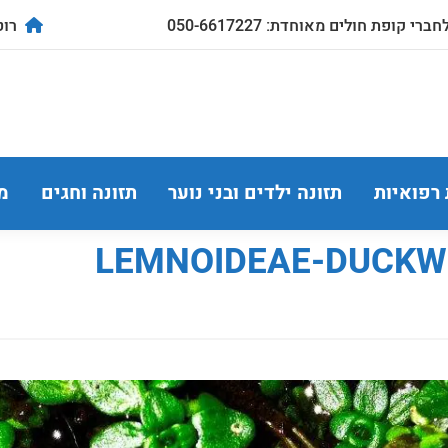
ברי קופת חולים מאוחדת: 050-6617227
רוטשילד
 רפואיות
תזונה ילדים ובני נוער
תזונה וחגים
מ
LEMNOIDEAE-DUCKW