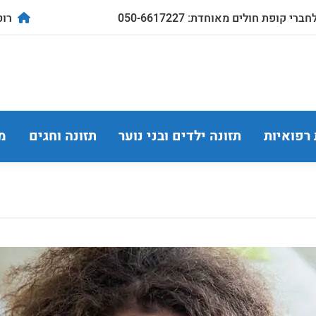
ברי קופת חולים מאוחדת: 050-6617227
רוטשילד
 רפואיות
תזונה ילדים ובני נוער
תזונה וחגים
מ