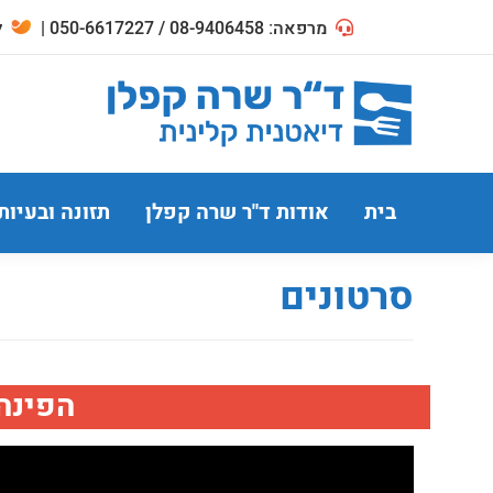
מרפאה: 08-9406458 / 050-6617227 |
לח
בית
אודות ד"ר שרה קפלן
תזונה ובעיות
סרטונים
הפינה