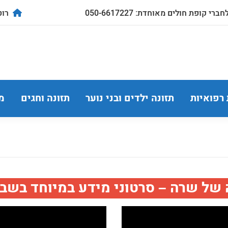
ברי קופת חולים מאוחדת: 050-6617227
רוטשילד
 רפואיות
תזונה ילדים ובני נוער
תזונה וחגים
מ
 של שרה – סרטוני מידע במיוחד בשבי