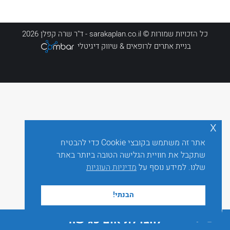
כל הזכויות שמורות © sarakaplan.co.il - ד"ר שרה קפלן 2026
בניית אתרים לרופאים
& שיווק דיגיטלי
x
אתר זה משתמש בקובצי Cookie כדי להבטיח
שתקבל את חוויית הגלישה הטובה ביותר באתר
שלנו. למידע נוסף על
מדיניות העוגיות
הבנתי!
לחצו לתיאום פגישה