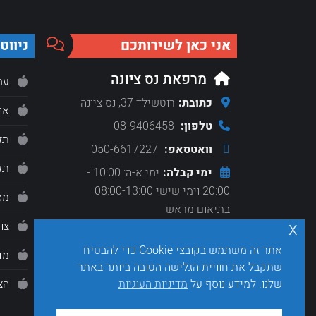
ok
hatsApp
אני כאן לשירותכם
ניווט
מרפאת נס ציונה
עמ
כתובת:
רוטשילד 37, נס ציונה
או
טלפון:
08-9406458
תז
וואטסאפ:
050-6617227
תזו
ימי קבלה:
ימי א-ה: 10:00 -
20:00 וימי שישי 08:00-13:00
מא
בתיאום מראש
x
צו
חברי קופת חולים מאוחדת:
אתר זה משתמש בקובצי Cookie כדי להבטיח
מד
לזימון תור יש להתקשר
שתקבל את חוויית הגלישה הטובה ביותר באתר
ל-050-661-7227 בימים א-ה בין
הצ
שלנו. למידע נוסף על
מדיניות העוגיות
השעות 17:00-20:00