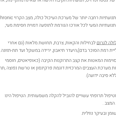
 של גסטרופרזיס, תנועתיות הקיבה חלשה או שאינה מתקיימת, אזי
בנוסף, תופעת הגסטרופרזיס יכולה להוות חלק מבעיית תנועתיות רחבה יותר של מערכת העיכול כולה
Intestinal Ps. בו יש פגיעה בתנועתיות המעי לכל אורכו הגורמת לתופעה דמוית חסימת מעי,
ולה לגרום
לבחילות והקאות, צרבת, תחושת מלאות (גם אחרי
יית רמת הסוכר בדם),היעדר תיאבון, ירידה במשקל ועד תת-תזונה.
 מסוימות המאטות את קצב התרוקנות הקיבה (כאופיאטים, חוסמי
ות מערכת העצבים המרכזית דוגמת פרקינסון או טרשת נפוצה ,תת
לא סיבה ידועה).
 וטיפול תרופתי עשויים להוביל להקלה משמעותית. הטיפול הינו
המצב .
ן ובעיקר נוזלית.