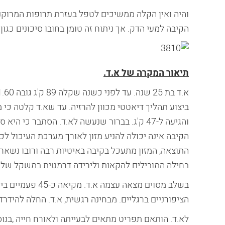
והיה ואין הקלה ממשיכים לטפל בעזרת תרופות המרוקנו
הקיבה למעי הדק. אך ניתוח זה טומן בחובו סיכונים כגון ד
תיאור המקרה של א.ד.
ביצוע תהליך דיאטטי מכוון להרזיה. עד שא.ד קלטה כ
והגיעה ל-47 ק'ג. בברור שנעשה לא.ד. הסתבר כי היא סובלת מתופעה הנקראת
הקיבה אינה יכולה להניע מזון לאורך מערכת העיכול לכי
התוצאה, המזון מתעכל בקיבה באיטיות רבה ורובו נשאר 
בחילה המובילים להקאות ולירידה דרמטית במשקל של כ -1 ק'ג מידי שב
בשלב מסוים מצאה
הציפורניים ברגליים. מבחינה רגשית, א.ד. החלה להידר
לא.ד. הותאם תפריט מתאים לבעייתה ולאורח חייה ,בנו