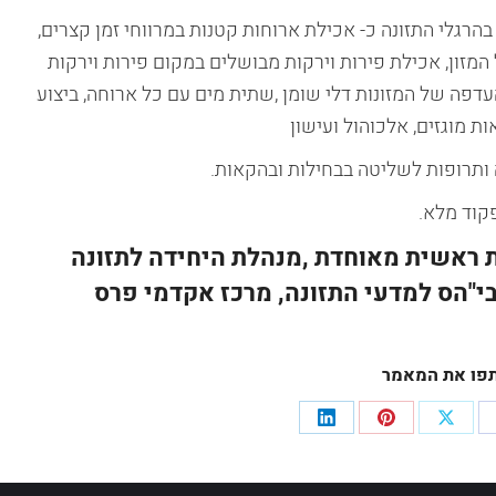
הרגלי התזונה כ- אכילת ארוחות קטנות במרווחי זמן קצרים,
המזון, אכילת פירות וירקות מבושלים במקום פירות וירקות
העדפה של המזונות דלי שומן ,שתית מים עם כל ארוחה, ביצוע
 מוגזים, אלכוהול ועישון
 ותרופות לשליטה בבחילות ובהקאות.
קוד מלא.
ראשית מאוחדת ,מנהלת היחידה לתזונה
בי"הס למדעי התזונה, מרכז אקדמי פרס
פו את המאמר
Share
Share
Share
Sha
on
on
on