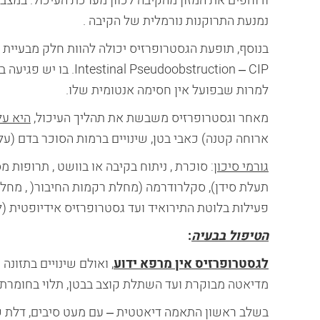
ודוחפים את המזון מהקיבה לכוון מערכת העיכול. במצב
נמנעת התרוקנות נורמלית של הקיבה .
eudoobstruction – CIP
למרות שבפועל אין חסימה אנטומית שלו.
מאחר וגסטרופרזיס משבשת את תהליך העיכול,
היא על
ארוחה קטנה) כאבי בטן, שינויים ברמות הסוכר בדם (על
גורמי סיכון
: סוכרת , ניתוח בקיבה או בוושט , תרופות
תעלת סידן), סקלרודרמה (מחלת רקמות החיבור( , מחל
פעילות בלוטת התירואיד ועד גסטרופרזיס אידיופטית (ל
הטיפול בבעיה
:
לגסטרופרזיס אין מרפא ידוע
, ואולם שינויים בתזונה
מדיאטה מבוקרת ועד השתלת קוצב בבטן, תלוי בחומרת 
בשלב ראשון התאמה דיאטטית – עם מעט סיבים, דלת שומ