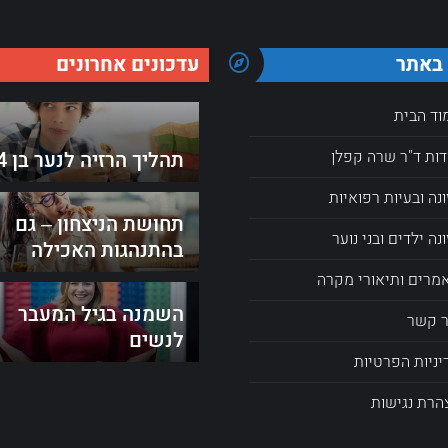
LinkedIn
Pinterest
Facebo
X
W
 באתר
עדכונים אחרונים
וד הבית
דות ד"ר שרה קפלן
תהליך הרזיה לנער בן 14
ונה ובעיות רפואיות
תחושת הניצחון – גם
נה ילדים ובני נוער
בהתנהגות האכילה
מרים ותיאורי מקרה
השמנה בגיל המעבר
ר קשר
לנשים
יניות הפרטיות
הרת נגישות