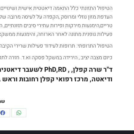
הטיפול התזונתי כלל התאמה דיאטטית אישית ושינויים ב
העדפת מזון נוזלי ומרוסק ,הקפדה על לעיסה מרובה של 
טריים,הימנעות מירקות ופירות עתירי סיבים תזונתיים, 
פעילות גופנית מתונה לאחר הארוחה, והימנעות ממשקאות
הטיפול התרופתי: תרופות לעידוד פעילות שרירי הקיבה
כיום מצבה יציב , הירידה במשקל פסקה וא.ד. חזרה לתפ
ד"ר שרה קפלן, ,
PhD,RD
לשעבר דיאטנית
ודיאטה, מרכז רפואי קפלן רחובות וראש 
שת
re
Share
on
on