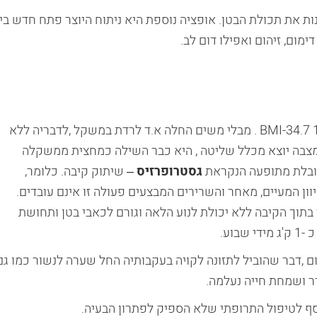
ת את תכולת הבטן. אופציה נוספת היא ניתוח היוצר פתח חדש בין
ימום, זיהום ואפילו דום לב.
א.ד בת 25 שנה. עד לפני כשנה שקלה 89 ק'ג גובה 1.60 BMI-34.7 . מבלי משים החלה א.ד לרדת במשקל ,לדבריה ללא
י מצבה יוצא מכלל שליטה , היא כבר השילה כמחצית ממשקלה
גסטרופרזיס
– שיתוק קיבה. כלומר,
וון המעיים, מאחר והשרירים המבצעים פעולה זו אינם עובדים.
בתוך הקיבה ללא יכולת לנוע הלאה וגורם לכאבי בטן ותחושת
וע.
 עצמה א.ד. מקיאה כ-45 פעמיים ביום ,דבר שהוביל לתזונה לקויה בעקבותיה החל שערה לנשור כמו ג
דר ושמחת חייה נעלמה.
סף לטיפול התרופתי שלא הספיק לפתרון הבעיה.