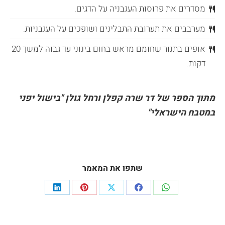
מסדרים את פרוסות העגבניה על הדגים.
מערבבים את תערובת התבלינים ושופכים על העגבניות.
אופים בתנור שחומם מראש בחום בינוני עד גבוה למשך 20
דקות.
מתוך הספר של דר שרה קפלן ורחל גולן "בישול יפני
במטבח הישראלי"
שתפו את המאמר
Share
Share
Share
Share
Share
on
on
on
on
on
LinkedIn
Pinterest
Facebook
X
WhatsApp