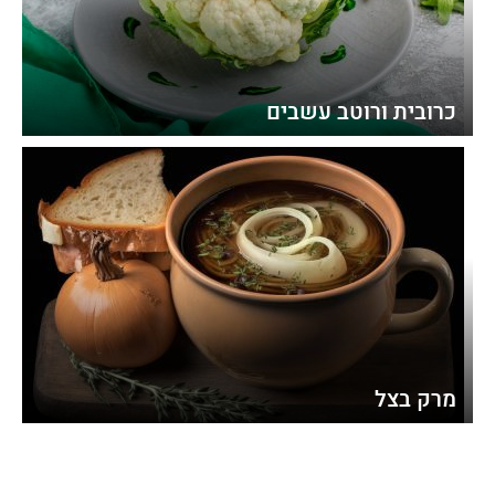
כרובית ורוטב עשבים
מרק בצל