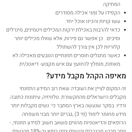
המתיקה.
הקפידו על זמני אכילה מסודרים.
עשו קניות והכינו אוכל יחד.
כדאי להרבות באכילת ירקות המכילים ויטמינים, מינרלים
וסיבים . כן אפשר גם פירות, אלא שאלו מכילים יותר
קלוריות לכן אין צורך להשתולל.
כאשר מתגלים חוסרים תזונתיים הנובעים מאכילה לא
מאוזנת, מומלץ להיוועץ עם איש מקצוע- דיאטנ/ית.
מאיפה הקהל מקבל מידע?
זה המקום לציין את העובדה שאת רוב המידע התזונתי
מקבלים הישראלים מהתקשורת. טלוויזיה, עיתונות כתובה
ורדיו. בסקר שנעשה בארץ הסתבר כי: נשים מקבלות יותר
מידע מחומר לימוד (פי 3) ,גברים יותר מבני משפחה.
הרופאים והדיאטניות מהווים משאב חשוב למידע תזונתי, -
יותר מרבע מהגברים והנשים ציינו רופא וכ-18% מהנשים