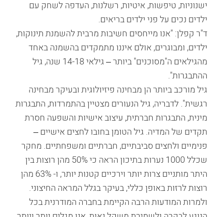
ישנוניות, טיפשות, איטיות, רשלנות, העדפה לשחק עם
ילדים נכים על פני ילדים בריאים.
ד"ר קפלן: "אנו מייחסים חשיבות מרבית להשמנת תינוקות,
ילדים, ומבוגרים, אולם איננו מתמקדים בהשמנה באחד
מהגילאים ה"מסוכנים" ביותר – גילאי 14-18 שנה, גיל
ההתבגרות".
גיל מורכב ביותר הן מבחינה פיזיולוגית ובעיקר מבחינה
רגשית". לדבריה, גיל הנעורים מצטיין בהתמרדות, התבגרות
מינית, התבגרות חברתית, עיצוב אישיות והשפעה חסרת
תקדים של המדיה. גיל הטומן בחובו לחצים אישיים –
פנימיים ולחצים סביבתיים, חברתיים ומשפחתיים. מחקר
שכלל 1000 נערות בתיכון הראה כי 50% מהן רוצות בין
היתר מותניים צרות יותר וירכיים קטנות יותר, ו- 63% מהן
רוצות לרזות באופן כללי, בעיקר בגלל המראה החיצוני.
ולמרות המודעות הרבה הקיימת בחברה המודרנית בכל
הנוגע לבקרה ולשמירת משקל נאות, אנו מגלים יותר ויותר