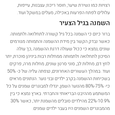
רצויות כמו נשירת שיער, חוסר ריכוז, עצבנות, עייפות,
עלולים לפתח הפרעות באכילה, מעלים במשקל ועוד.
השמנה בגיל הצעיר
ברור כיום כי השמנה בכל גיל קשורה לתחלואה ולתמותה.
כאשר נבדק הקשר בין מידת ההשמנה והתמותה מגורמים
שונים ,נמצא כי ככול שעולה דרגת ההשמנה ,כך עולה
הסיכון לתחלואה ולתמותה ממחלות רבות ביניהן סוכרת, יתר
לחץ דם, מחלות לב, סוגי סרטן שונים, מחלות מרה, פרקים
ועוד. במהלך העשורים האחרונים, נצפתה עליה של כ- 50%
בשכיחות ההשמנה בקרב ילדים ובני נוער. הנתונים מראים
כי- 75%-80% מהנוער השמן, יגדלו למבוגרים שמנים על כל
המשתמע מההיבט הבריאותי והחברתי. בארץ נמצא כי בין
10.9%-22% מהילדים סובלים מהשמנת יתר, כאשר 30%
מהמבוגרים השמנים היו בעבר ילדים שמנים.