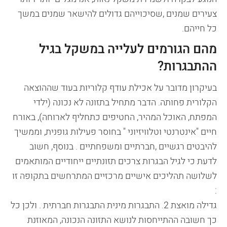
צעירים שמנים ,שסיכוייהם גדולים להישאר שמנים במשך
כל חייהם.
מהם הגורמים לעלייה במשקל בגיל
ההתבגרות?
בעיקרון מדובר על אכילת עודף קלוריות בעוד שההוצאה
הקלורית פחותה. הדבר מתחיל בתזונה לא נכונה (ילדי
המפתח, האוכל המהיר, החטיפים כתחליף לארוחה), באורח
חיים "אינטרנטי וטלוויזיוני " בחוסר פעילות גופנית, וממשיך
להיבטים רגשיים ,חברתיים ומשפחתיים . בנוסף, חשוב
לדעת כי לגיל הבגרות צרכים תזונתיים ייחודיים המותאמים
לשלושה תהליכים אישיים מרכזיים המתרחשים בתקופה זו
:
גדילה מואצת 2. התבגרות מינית התבגרות חברתית . ולכן כל
כך חשובה ההתייחסות לנושא התזונה הנכונה, המאוזנת