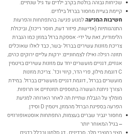
שכיחות גבוהה בולטת בקרב ילדים עד גיל שנתיים.
קיימת בעיית מחסור בברזל בילדים.
חשיבות המניעה
למנוע פגיעה בהתפתחות והפרעות
התנהגותיות (אדישות, פיזור דעת, חוסר ריכוז), וביכולת
הלימודית, זאת על ידי- אספקת ברזל במזון כמו הגברת
צריכת מזונות עשירים בברזל -בשר, כבד לאלו שאוכלים
תזונה רגילה ואילו לצמחוניים: ירקות עליים ירוקים כהים,
אגוזים, דגניים מועשרים יחד עם מזונות עשירים בויטמין
C דוגמת מילון, פרי הדר, קיווי וכד'. צריכת מזונות
מועשרים בברזל , דוגמת דגניים מועשרים בברזל. במידת
הצורך ניתנת העשרה בתוספים תזונתיים או תרופות.
מומלץ על הגבלת שתיית תה לאחר הארוחה למניעת
הפרעה בספיגת הברזל מהמזון, ויטמין D וסידן.
מחסור יגביר שברים בעצמות, התפתחות אוסטאופורוזיס
– בגיל המאוחר יותר
מצוי במוצרי חלב, סרדינים , דג סלמון ובכלל בדגים.