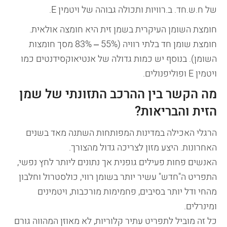
של ח.ש.חד. ב.רוויות ותכולה גבוהה של ויטמין E.
חומצת השומן העיקרית בשמן זית היא חומצה אולאית.
חומצת שומן חד בלתי רוויה (55% – 83% מסך חומצות
השומן). בנוסף יש כמות גדולה של אנטיאוקסידנטים כמו
ויטמין E ופוליפנולים.
מה הקשר בין ההרכב התזונתי של שמן
הזית והבריאות?
הרגלי האכילה במדינות המפותחות השתנה מאד בשנים
האחרונות. היצע מזון לצריכה גדול מהצורך.
האנשים פחות פעילים גופנית אך נתונים ליותר לחץ נפשי,
התפריט ה"חדש" עשיר יותר בשומן רווי, כולסטרול וחלבון
מהחי ודל יותר בסיבים, פחמימות מורכבות, ויטמינים
ומינרלים.
כל זה מוביל לתפריט עתיר קלוריות, לא מאוזן המהווה גורם