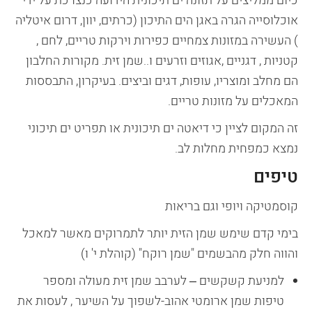
כיום ממליצים על תזונה ים תיכונית הידועה כנצרכת על ידי
אוכלוסייה הגרה באגן הים התיכון (כרתים, יוון, דרום איטליה
) העשירה במזונות צמחיים כפירות וירקות טריים, לחם ,
קטניות , דגניים ,אגוזים וזרעים ו..שמן זית. מקורות החלבון
הם מחלב ומוצריו, עופות, דגים וביצים. בעיקרון, התבססות
המאכלים על מזונות טריים.
זה המקום לציין כי דיאטה ים תיכונית או תפריט ים תיכוני
נמצא כמפחית מחלות לב.
טיפים
קוסמטיקה ויופי וגם בריאות
בימי קדם שימש שמן הזית יותר לתמרוקים מאשר למאכל
והווה חלק מהבשמים "שמן רוקח" (קוהלת י' ו)
למניעת קשקשים – לערבב שמן זית מעולה ומספר
טיפות שמן ארומטי אהוב-לשפוך על השיער , לעסות את