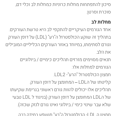
סיכון להתפתחות מחלות כרוניות כמחלות לב וכלי דם,
סוכרת וסרטן.
מחלות לב
אחד הגורמים העיקריים להתקפי לב היא טרשת העורקים.
בתהליך זה שוקע הכולסטרול ה"רע" (LDL) על דופן העורק
וגורם לסתימתו, במיוחד באזור העורקים הכליליים המובילים
את הלב.
תנאים מסוימים מזרזים תהליכים כימיים / ביולוגיים
הגורמים למחלות אלו:
חמצון הכולסטרול "הרע"- LDL2.
קליטתו של הLDL – המחומצן על דופן העורק.
תהליכים אלו יכולים להוות גורם ראשוני בגרימת שקיעתו
של הLDL המחומצן על דופן העורק (בניגוד ל LDL טבעי
שלא עבר שינוי כימי / ביולוגי ואינו גורם לנזק שכזה).
חמצון ה LDL- הכולסטרול ה"רע" מושפע במידה רבה