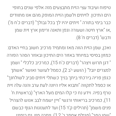
טיפוח ועיבוד עצי הזית מתבצעים מזה אלפי שנים בחופי
הים התיכון. לזיתים ולשמן הזית המופק מהם אנו מתוודים
כבר בימי בתורה " זיתים יהיו לך בכל גבולך" (דברים כ'ח מ')
,או "ארץ חיטה ושעורה וגפן ותאנה ורימון ארץ זית שמן
ודבש" (דברים ח' 8).
ואכן, שמן הזית הווה מאז ומתמיד מרכיב חשוב בחיי האדם:
כמזון בסיסי במיוחד באזור הים התיכון ובאזור הסהר הפורה
" דגן תרוש ויצהר" (דברים כ'ח 15), כמרכיב כלכלי " ושמן
למצרים יובל" ( הושע י'ב 2), כסמל לעושר ואושר "אשתך
כגפן פריה בירכתי ביתך בניך כשתלי זיתים סביב לשולחנך"
או כסמל לתקווה "ותבוא אליו היונה לעת ערב והנה עלה זית
טרף בפיה. וידע נח כי קלו המים מעל הארץ" (בראשית ח'
11), כמרכיב בריאותי ורגשי "ויין ישמח לבב אנוש להצהיל
פנים משמן" (תהילים ק'ד 15) ועד לתענוגות הגוף כבשם
"שמן המר" (מגילת אסתר ב' 1,2). ויתרה מזו, גם בימינו