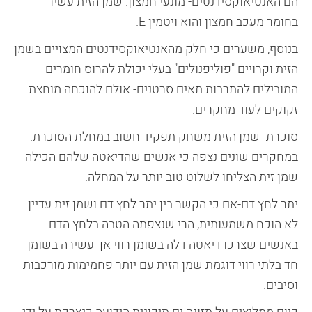
הם האנטיאוקסידנטים- מונעי חמצון. שמן הזית עשיר
בחומר מעכב חמצון והוא ויטמין E.
בנוסף, משערים כי חלק מהאנטיאוקסידנטים המצויים בשמן
הזית וקרויים "פוליפנולים" בעלי יכולת להרוס חומרים
המובילים להתרבות תאים סרטנים- אולם להוכחה מוחצת
זקוקים לעוד מחקרים.
סוכרת- שמן הזית משחק תפקיד חשוב במחלת הסוכרת.
במחקרים שונים נצפה כי אנשים שהדיאטה שלהם הכילה
שמן זית הצליחו לשלוט טוב יותר על המחלה.
יתר לחץ דם-אם כי הקשר בין יתר לחץ דם ושמן זית עדיין
לא הוכח משמעותית, הרי שנצפתה הטבה בלחץ הדם
באנשים שצרכו דיאטה דלה בשומן רווי אך עשירה בשומן
חד בלתי רווי דוגמת שמן הזית עם יותר פחמימות מורכבות
וסיבים.