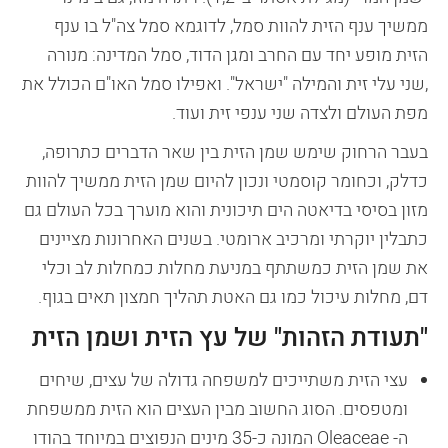
ממשיך ענף הזית להוות סמל, לדוגמא סמל צה"ל בו ענף
הזית מופע יחד עם החרב ומגן הדוד, סמל המדינה: מנורה
,שני עלי זית והמילה "ישראל". ואפילו סמל האו"ם הכולל את
מפת העולם ולצדה שני ענפי זית ועוד.
בעבר הרחוק שימש שמן הזית בין שאר הדברים כתרופה,
כדלק, וכחומר קוסמטי ונכון להיום שמן הזית ממשיך להוות
מזון בסיסי בדיאטה הים תיכונית והוא מוערך בכל העולם גם
כתבלין יוקרתי ומרכיב ארומטי. בשנים האחרונות מציינים
את שמן הזית כמשתתף במניעת מחלות כמחלות לב וכלי
דם, מחלות עיכול כמו גם האטת תהליך חמצון תאים בגוף.
"תעודת הזהות" של עץ הזית ושמן הזית
עצי הזית משתייכים למשפחה גדולה של עצים, שיחים
ומטפסים. הסוג החשוב מבין העצים הוא הזית ממשפחת
ה- Oleaceae המונה כ-35 מינים הנפוצים במיוחד בהודו