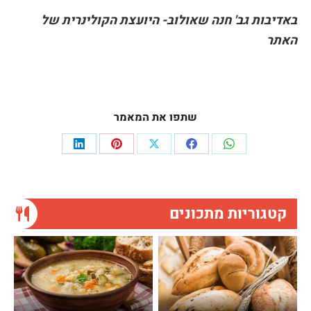
באדיבות גב' חנה שאולוב- היועצת הקולינרית של
האתר
שתפו את המאמר
Share
Share
Share
Share
Share
on
on
on
on
on
LinkedIn
Pinterest
Facebook
X
WhatsApp
קטגוריות מתכונים