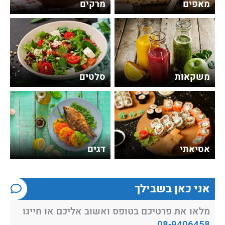
מאפים
מרקים
משקאות
סלטים
אסיאתי
דגים
אני כאן בשבילך
מלאו את פרטיכם בטופס ואשוב אליכם או חייגו
08-9406458