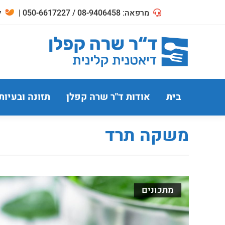
מרפאה: 08-9406458 / 050-6617227 |
לח
בית
אודות ד"ר שרה קפלן
תזונה ובעיות
משקה תרד
מתכונים