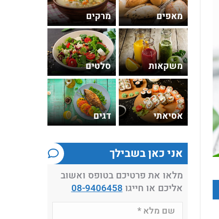
מאפים
מרקים
משקאות
סלטים
אסיאתי
דגים
אני כאן בשבילך
מלאו את פרטיכם בטופס ואשוב
אליכם או חייגו
08-9406458